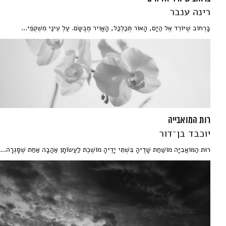
רינה ענבר
בָּרְחוֹב שֶׁיּוֹרֵד אֶל הַיָּם, הָאוֹר תְּכַלְכַּל, הָאֲוִיר מְבֻשָּׂם. עַלְ עֵינַי מִשְׁקְפֵי...
רות המואבייה
יוכבד בן־דור
רוּת הַמּוֹאֲבִיָּה מוֹשַׁחַת שָׁדֶיהָ בִּשְׁתֵּי יָדֶיהָ מוֹשֶׁכֶת לַעֲשׂוֹתָן אַהֲבָה אַחַת שֶׁסָּגְרָה...