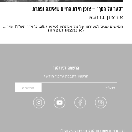
"סער על הסף" – צופן חידת החיים שאיננה נפתרת
אורציון ברתנא
חמישים שנים לפטירתו של נתן אלתרמן (28.3.1970, כ' אדר תש"ל) אֲוִיר...
לא נמצאו תוצאות
הרשמה לניוזלטר
הרשמו לקבלת עדכון חודשי
כל הזכויות שמורות לסלונט 2025-2015 ©