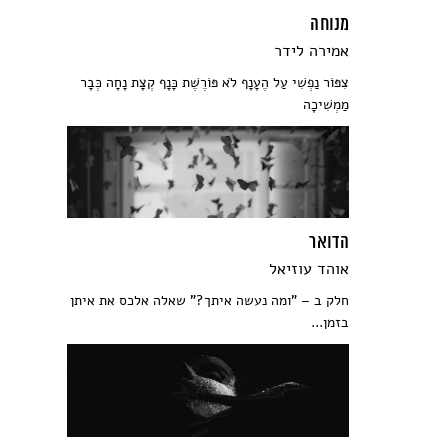
מנוחה
אמירה לידר
צִפּוֹר נַפְשִׁי עַל הֶעָנָף לֹא פּוֹרֶשֶׁת כָּנָף קְצָת נָחָה כְּבָר
מַמְשִׁיכָה
הדואר
אוהד עוזיאל
חלק ב – "ומה נעשה איתך?" שאלה אלכס את איתן
בזמן...