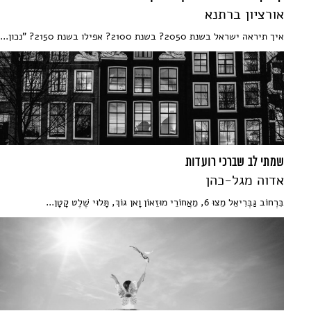
אורציון ברתנא
איך תיראה ישראל בשנת 2050? בשנת 2100? אפילו בשנת 2150? "נכון...
שמתי לב שברכי רועדות
אדוה מגל-כהן
בִּרְחוֹב גַּבְּרִיאֵל מֵצוּ 6, מֵאֲחוֹרֵי מוּזֵאוֹן וָאן גּוֹךְ, תָּלוּי שֶׁלֶט קָטָן...