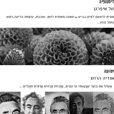
דיסטופיה
טל איפרגן
מונית לראשון לציון,כביש 4 תאונה.מאחרת לזמן. שוכבת, עוצמת בדיקה,רופא
נחמד נוגע...
ישועה
אודיה הרוש
אֶשְׂרֹף אֶת הַיַּעַר שֶׁנָּטַעְתִּי בּוֹ עֵצִים, אֲדָנִיּוֹת פְּרָחִים אֲדֻמִּים וּסְגֻלִים....