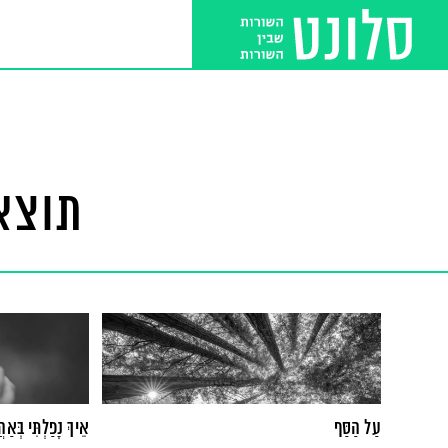
תוצא
עַל הַסַּף
אֵיךְ נָפַלְתִּי בְּאַהֲ