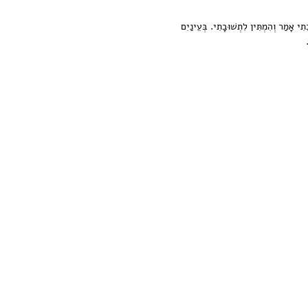
ָתִי אָמַר וְהִמְתִּין לִתְשׁוּבָתִי. בְּעֵינַיִם