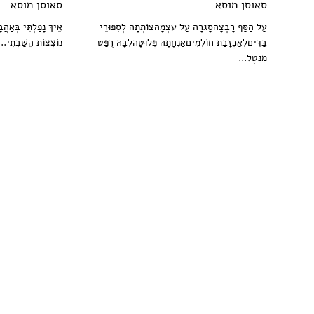
סאוסן מוסא
סאוסן מוסא
עַל הַסַּף רָבְצָהסָגרָה עַל עצְמָהּצוֹתְתָה לְסִפּוּרֵי
אֵיךְ נָפַלְתִּי בְּאַהֲב
בַּדִּיםלְאַכְזָבַת חוֹלְמִיםאַנְחָתָהּ פְּלוּטָהלִבָּהּ רֻפַּט
נוֹצְצוֹת הֵשַׁבְתִּי...
מִנֵּטֶל...