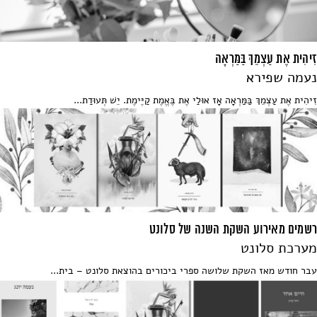
זִיהִית אֶת עַצְמֵךְ בַּמַּרְאָה
נעמה שפירא
זִיהִית אֶת עַצְמֵךְ בַּמַּרְאָה אָז אוּלַי אֶת בֶּאֱמֶת קַיֶּימֶת. יֵשׁ תְּעוּדַת...
רשמים מאירוע השקת השנה של סלונט
מערכת סלונט
עבר חודש מאז השקת שלושה ספרי ביכורים בהוצאת סלונט – בית...