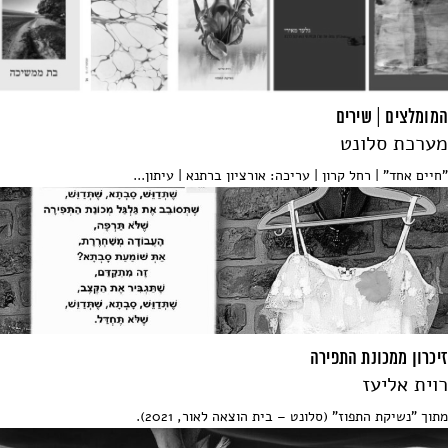
המומלצים | שירים
מערכת סלונט
"חיים אחד" | רחל קרון | עריכה: אורציון ברתנא | עיתון...
זיכרון ממכונת התפירה
רוית אליעז
מתוך "נשיקת התפוז" (סלונט – בית הוצאה לאור, 2021).