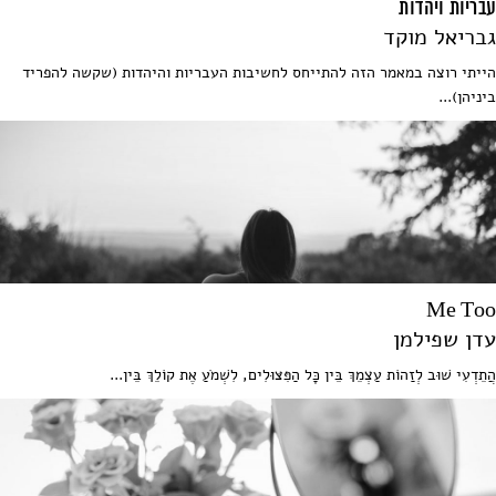
עבריות ויהדות
גבריאל מוקד
הייתי רוצה במאמר הזה להתייחס לחשיבות העבריות והיהדות (שקשה להפריד
ביניהן)...
Me Too
עדן שפילמן
הֲתֵדְעִי שׁוּב לְזַהוֹת עַצְמֵךְ בֵּין כָּל הַפִּצּוּלִים, לִשְׁמֹעַ אֶת קוֹלֵךְ בֵּין...