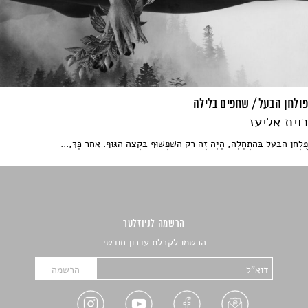
פולחן הבעל / שחפים בלילה
רוית אליעז
פֻּלְחַן הַבַּעַל בַּהַתְחָלָה, הָיָה זֶה רַק הַשִּׁפְשׁוּף בִּקְצֵה הַגּוּף. אַחַר כָּךְ,...
הרשמה לניוזלטר
הרשמו לקבלת עדכון חודשי