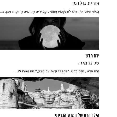
אורית גולדמן
בְּסוֹף הַיּוֹם אַף רַחַשׁ לֹא נִשְׁמָע חֲפָצִים מְפֻזָּרִים מְקִימִים מְהוּמָה: מַגֶּבֶת...
ירח חדש
טל גרמיזה
יָרֵחַ חָדָשׁ, מַזָּל חָדָשׁ. "תִּכְתְּבִי קְצָת עַל טֶבַע," הֵם אָמְרוּ לִי,...
הילד הרע של המדע הבדיוני