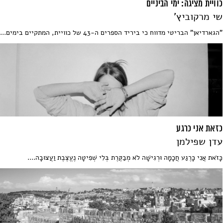
כוויית מציגה: ימי הביניים
שי מרקוביץ'
"הגארדיאן" הבריטי מדווח כי ביריד הספרים ה-43 של כוויית, המתקיים בימים...
כזאת אני כרגע
עדן שפילמן
כָּזֹאת אֲנִי כָּרֶגַע חֲכָמָה וּרְגִישָׁה לֹא מְבַקֶּרֶת בְּלִי שְׁפִיטָה נֶעֱצֶבֶת וַעֲצוּבָה....