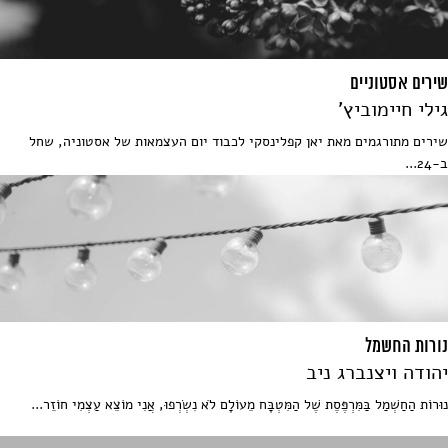
שירים אסטוניים
גילי חיימוביץ'
שירים מתורגמים מאת יאן קפלינסקי לכבוד יום העצמאות של אסטוניה, שחל
ב-24...
נורות החשמל
יהודה ויצנברג ניב
נוּרוֹת הַחַשְׁמַל בַּמִּרְפֶּסֶת שֶׁל הַמִּטְבָּח מֵעוֹלָם לֹא נִשְׂרְפוּ, אֲנִי מוֹצֵא עַצְמִי חוֹזֵר...