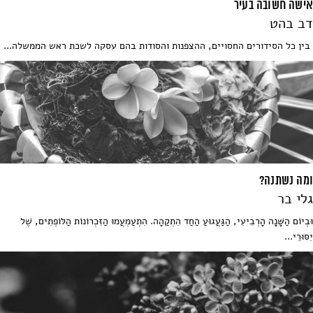
אישה חשובה בעיר
דב בהט
בין כל הסידורים החסויים, ההצפנות והסודות בהם עסקה לשכת ראש הממשלה...
ומה נשתנה?
גלי בר
וּבְיוֹם הַשָּׁנָה הָרְבִיעִי, הַגַּעֲגוּעַ הַחַד הִתְקַהָה. הִתְעַמְעֲמוּ הַזִּכְרוֹנוֹת הַלּוֹפְתִים, שֶׁל
יִסּוּרֵי...