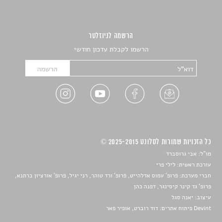
הרשמה לניוזלטר
הרשמו לקבלת עדכון חודשי
כל הזכויות שמורות לסלונט 2025-2015 ©
מו"ל: אבי גרוסברד
עורכת ראשית: לילי פרי
חברי מערכת: פרופ' עמוס אדלהייט, פרופ' ורד טוהר, רני יגיל, פרופ' אורציון ברתנא,
פרופ' גד קינר קיסינגר, דפנה כהן
עיצוב:
יאנה סגל
Devint פיתוח אתרים: דוד רוברט, אופיר פאר