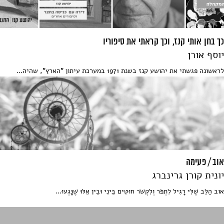
כך בחן אותי קנז, וכך קראתי את סיפוריו
יוסף אורן
לראשונה פגשתי את יהושע קנז בשנת 1971 במערכת עיתון "הארץ", שהיה...
אוב / פעימה
יונית קורן גרינברג
אוב הַלֵּב שֶׁלִּי רָגִיל לִתְפֹּר וְלִקְשֹׁר חוּטִים בֵּינִי וּבֵין אֵלּוּ שֶׁנָּגְעוּ...