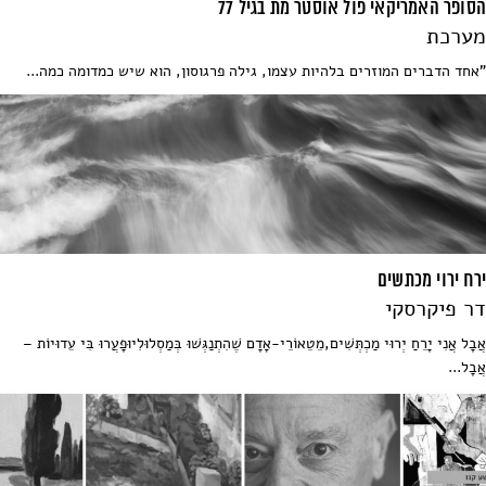
הסופר האמריקאי פול אוסטר מת בגיל 77
מערכת
"אחד הדברים המוזרים בלהיות עצמו, גילה פרגוסון, הוא שיש כמדומה כמה...
ירח ירוי מכתשים
דר פיקרסקי
אֲבָל אֲנִי יָרֵחַ יְרוּי מַכְתְּשִׁים,מֵטֵאוֹרֵי-אָדָם שֶׁהִתְנַגְּשׁוּ בְּמַסְלוּלִיוּפָעֲרוּ בִּי עֵדוּיוֹת –
אֲבָל...