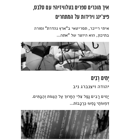
איך מוכרים ספרים בטלוויזיה? עם סלבס,
פיצ׳ינג וירידות על המתחרים
איתי רייכר, תסריטאי ב"ארץ נהדרת" ומורה
בתיכון, הוא היוצר של "אתה...
יָמִים רָבִים
יהודה ויצנברג ניב
יָמִים רָבִים נָפַל צִלִּי הֶחָרוּךְ עַל הַגַּגּוֹת וְהַבָּתִּים.
דִּמְעוֹתַי נָסְעוּ כְּרַכָּבוֹת...