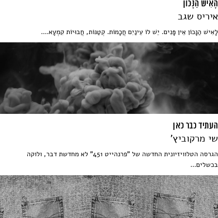
הָאִישׁ הַנָּכוֹן
איריס שגב
לָאִישׁ הַנָּכוֹן אֵין פָּנִים. יֵשׁ לוֹ עֵינַיִם חֲכָמוֹת. קְטַנּוֹת, חֲבוּיוֹת קִמְעָא....
העתיד כבר כאן
שי מרקוביץ'
הגרסה הטלוויזיונית החדשה של "פרנהייט 451" לא מחדשת דבר, ולוקה
בכשלים...