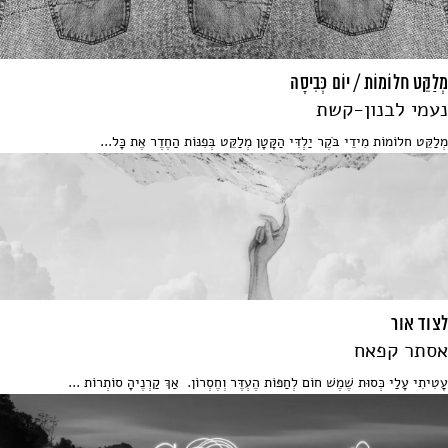
מְלַקֵּט חלוֹמוֹת / יוֹם כְּבִיסָה
נעמי לבנון-קשת
מְלַקֵּט חלוֹמוֹת מִידֵי בֹּקֶר יַלְדִּי הַקָּטָן מְלַקֵּט בְּפִנּוֹת הַחֶדֶר אֶת כָּל...
לצוד אור
אסתר קפאח
עָטִיתִי עָלַי כְּסוּת שֶׁמֶשׁ חוֹם לְחַפּוֹת הֶעְדֶּר וְחֶסְרוֹן. אַךְ קַרְנֶיהָ סוֹתְרוֹת ...