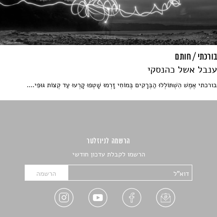
בורכתי / חותם
ענבל אשל כהנסקי
בורכתי אֶמֶשׁ הִשְׁתּוֹלְלוּ הַבְּרָקִים בְּמוֹחִי זָרְמוּ שָׁטְפוּ קָרְעוּ עַד קְצוֹת גּוּפִי....
הרשמה לניוזלטר
הרשמו לקבלת עדכון חודשי