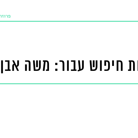
פרוזה
תו איכו
מאמרי
טנא ביכורי
 חיפוש עבור: משה אבן
מומלצי
טיפים