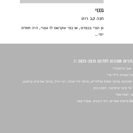
גננוי
חנה קב רוט
גן הנוי בכפרנו, או כפי שקראנו לו גננוי, היה חמדת
ימי...
ויות שמורות לסלונט 2025-2015 ©
 אבי גרוסברד
 ראשית: לילי פרי
מערכת: פרופ' עמוס אדלהייט, פרופ' ורד טוהר, רני יגיל, פרופ' אורציון ברתנא,
 גד קינר קיסינגר, דפנה כהן
ב:
יאנה סגל
ברט, אופיר פאר