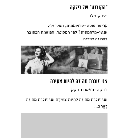
"הקורנט" של רילקה
יצחק מלר
קריאה פוסט-טראומתית, ואולי אף,
אנטי-מלחמתית? לפי המסופר, הפואמה הכתובה
בפרוזה שירית...
אני זוכרת מה זה להיות צעירה
רבקה-תפארת חקק
אֲנִי זוֹכֶרֶת מַה זֶה לִהְיוֹת צְעִירָה אֲנִי זוֹכֶרֶת מַה זֶה
לֶאֱהֹב...