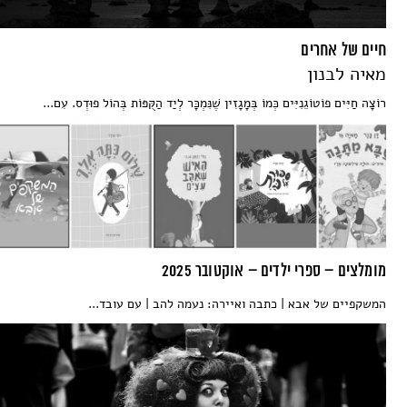
חיים של אחרים
מאיה לבנון
רוֹצָה חַיִּים פוֹטוֹגֵנִיִּים כְּמוֹ בְּמָגָזִין שֶׁנִּמְכָּר לְיַד הַקֻּפּוֹת בְּהוֹל פוּדְס. עִם...
מומלצים – ספרי ילדים – אוקטובר 2025
המשקפיים של אבא | כתבה ואיירה: נעמה להב | עם עובד...