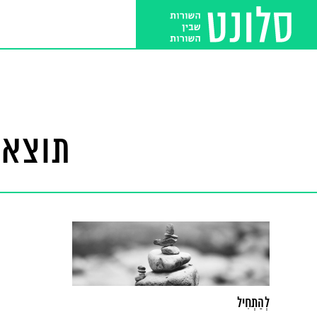
תוצאו
לְהַתְחִיל