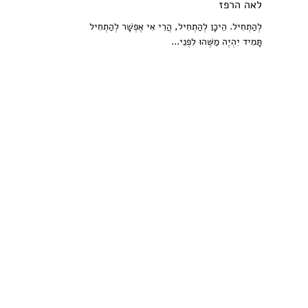
לאה הרפז
לְהַתְחִיל. הֵיכָן לְהַתְחִיל, הֲרֵי אִי אֶפְשָׁר לְהַתְחִיל
תָּמִיד יִהְיֶה מַשֶּׁהוּ לִפְנֵי...