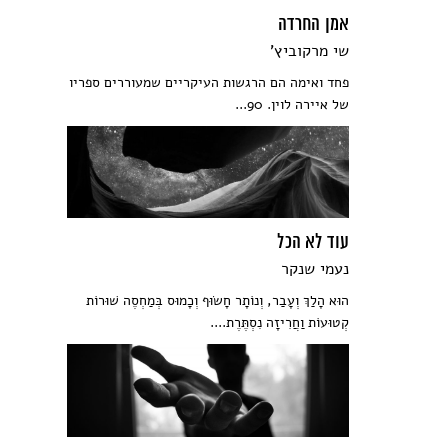
אמן החרדה
שי מרקוביץ'
פחד ואימה הם הרגשות העיקריים שמעוררים ספריו
של איירה לוין. 90...
עוד לא הכל
נעמי שנקר
הוּא הָלַךְ וְעָבַר, וְנוֹתָר חָשׂוּף וְכָמוּס בְּמַחְסֶה שׁוּרוֹת
קְטוּעוֹת וַחֲרִיזָה נִסְתֶּרֶת....