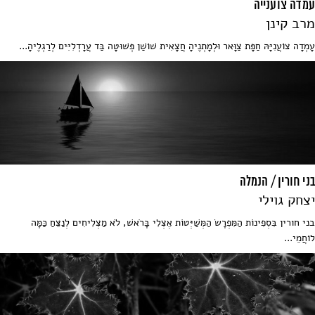
עמדה צוענייה
מרב קינן
עָמְדָה צוֹעֲנִיָּהּ חַפָּת צַוָּאר וּלְמָתְנֶיהָ חֲצָאִית שׁוֹשַׁן פְּשׁוּטָה בַּד עֲרָדְלִיִּים לְרַגְלֶיהָ...
בני חורין / הנמלה
יצחק גוילי
בני חורין בִּסְפִינוֹת הַמִּפְרָשׂ הַמְּשַׁיְּטוֹת אֶצְלִי בָּרֹאשׁ, לֹא מַצְלִיחִים לְנַצֵּחַ כַּמָּה
לוֹחֲמֵי...