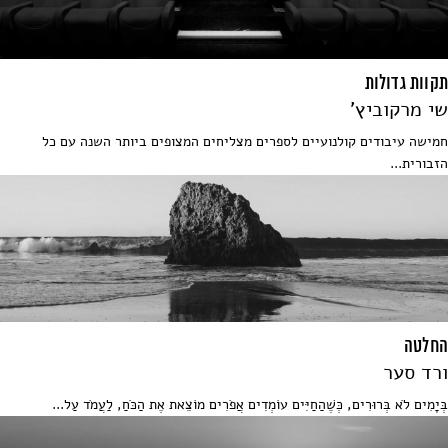
תקוות גדולות
שי מרקוביץ'
חמישה עיבודים קולנועיים לספרים מצליחים המצופים ביותר השנה עם כל
הזבורית...
החלטה
ורד סער
בְּיָמִים לֹא בְּרוּרִים, כְּשֶׁהַחַיִּים עוֹמְדִים אֲפֹרִים מוֹצֵאת אֶת הַכֹּחַ, לַעֲמֹד עַל...