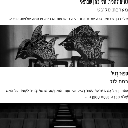
נעים להכיר, טלי כהן שבתאי
מערכת סלונט
טלי כהן שבתאי גרה שנים בנורבגיה ובארצות הברית. פרסמה שלושה ספרי...
סִפּוּר רָגִיל
רתם לוז
סִפּוּר רָגִיל גֶּשֶׁם שׁוֹטֵף סִפּוּר רָגִיל אֲנִי אַתָּה הוּא גֶּשֶׁם שׁוֹטֵף צָרִיךְ לִשְׁמֹר עַל הָאֵשׁ
שֶׁלֹּא תִּכְבֶּה בְּפֶתַח הַמְּעָרָה...