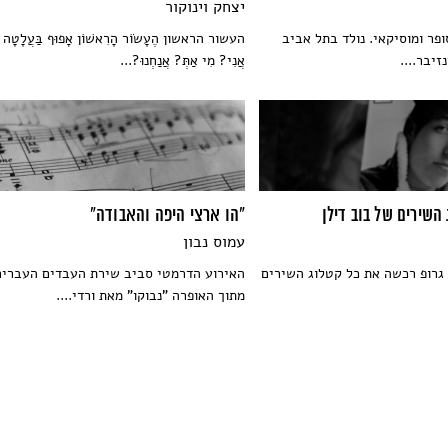
יצחק וינוקור
פר ומוסיקאי. נולד בתל אביב
העשור הראשון הֶעָשׂוֹר הָרִאשׁוֹן אָפוּף בַּעֲלָטָה מ
זיבר....
אֲנִי? מִי אַתְּ? אֲנַחְנוּ?...
השירים של בוב דילן
"הו ארצי היפה והאבודה"
עמוס נבון
 גרופ רכשה את כל קטלוג השירים
האירוע הדרמטי סביב שירת העבדים העברים
מתוך האופרה "נבוקו" מאת ורדי....