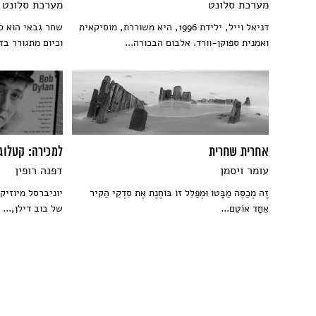
מערכת סלונט
מערכת סלונט
דניאל וייל, ילידת 1996, היא משוררת, מוסיקאית
שחר גבאי הוא סו
ואמנית ספוקן-וורד. אלבום הבכורה...
וכיום מתגורר בזנ
אחרית שחרית
למכירה: קטלוג 
עומר ויסמן
דפנה רופין
זֶה מְכַסֶּה מַבָּטוֹ וּמְפַלֵּל זוֹ בּוֹחֶנֶת אֶת סִדְקֵי הַקִּיר
יוניברסל מיוזיק
אֶחָד אוֹטֵם...
של בוב דילן,...