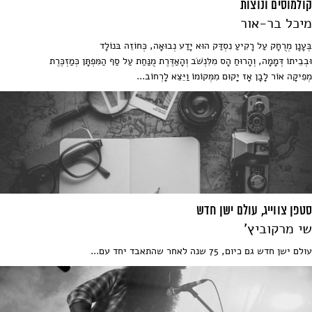
קולמוסים ונוצות
מיכל בר-אור
בֶּעָנָן מְרֻחָק עַל רָקִיעַ נִסְדַּק הוּא יָדַע נְבוּאָה, כְּחוֹזֵה בּנוֹלָד
וּבְבֵיתוֹ דְּמָמָה, וְהָרוּחַ הָס מִלִּנְשֹׁב וְהָאַדֶּרֶת מֻנַּחַת עַל סַף הַמִּפְתָּן כְּמַזְכֶּרֶת
מְפִיקָה אוֹר לָבָן אָז יָקוּם מִמְּקוֹמוֹ וַיֵּצֵא לָרְחוֹב...
סטפן צווייג, עולם ישן חדש
שי מרקוביץ'
עולם ישן חדש גם כיום, 75 שנה לאחר שהתאבד יחד עם...