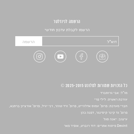
הרשמה לניוזלטר
הרשמו לקבלת עדכון חודשי
כל הזכויות שמורות לסלונט 2025-2015 ©
מו"ל: אבי גרוסברד
עורכת ראשית: לילי פרי
חברי מערכת: פרופ' עמוס אדלהייט, פרופ' ורד טוהר, רני יגיל, פרופ' אורציון ברתנא,
פרופ' גד קינר קיסינגר, דפנה כהן
עיצוב:
יאנה סגל
Devint פיתוח אתרים: דוד רוברט, אופיר פאר