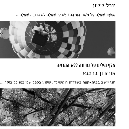
יובל ששון
אֶפְשָׁר שְׁאֵלָה עַל מֹשֶׁה בַּתֵּיבָה? יֵשׁ לִי שְׁאֵלָה לֹא בְּרוּרָה שְׁאֵלָה...
אלף מילים על נחיתה ללא המראה
אורציון ברתנא
יוני יושב בבית-קפה בשדרות רוטשילד, שקוע בספל שלו כמו כל בוקר....