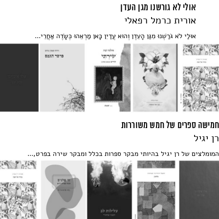
אולי לא גורשנו מגן העדן
אורית כרמל רפאלי
אוּלַי לֹא גֹּרַשְׁנוּ מִגַּן הָעֵדֶן וְהוּא עֲדַיִן כָּאן מַרְאֵהוּ כְּשָׂדֶה אַחֲרֵי...
חמישה ספרים של חמש משוררות
רן יגיל
המומלצים של רן יגיל בהיותי מבקר ספרות בכלל ומבקר שירה בפרט,...