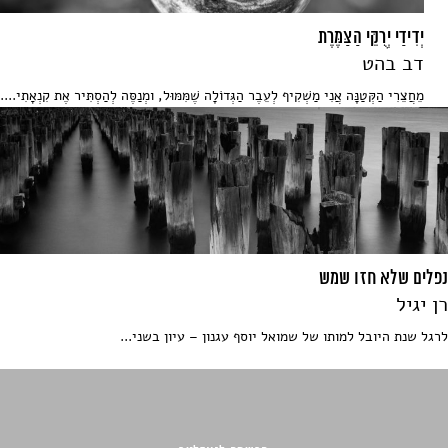
יְדִידַי יְרֻקֵּי הַצַּמֶּרֶת
דב בהט
מֵחֲצֵרִי הַקְּטַנָּה אֲנִי מַשְׁקִיף לְעֵבֶר הַגְּדוֹלָה שֶׁמִּמּוּל, ומְנַסֶּה לְהַסְתִּיר אֶת קִנְאָתִי....
נפלים שלא חזו שמש
רן יגיל
לרגל שנת היובל למותו של שמואל יוסף עגנון – עיון בשני...