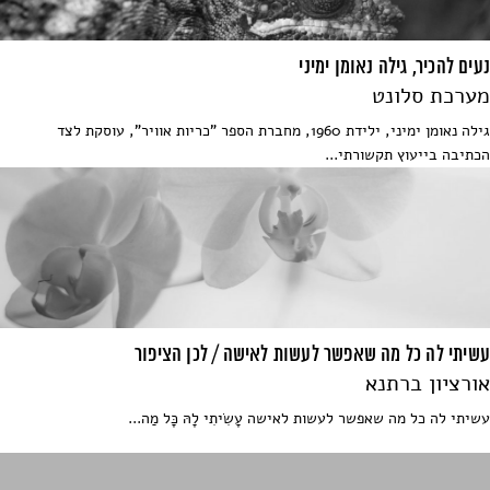
נעים להכיר, גילה נאומן ימיני
מערכת סלונט
גילה נאומן ימיני, ילידת 1960, מחברת הספר "כריות אוויר", עוסקת לצד
הכתיבה בייעוץ תקשורתי...
עשיתי לה כל מה שאפשר לעשות לאישה / לכן הציפור
אורציון ברתנא
עשיתי לה כל מה שאפשר לעשות לאישה עָשִׂיתִי לָהּ כָּל מַה...