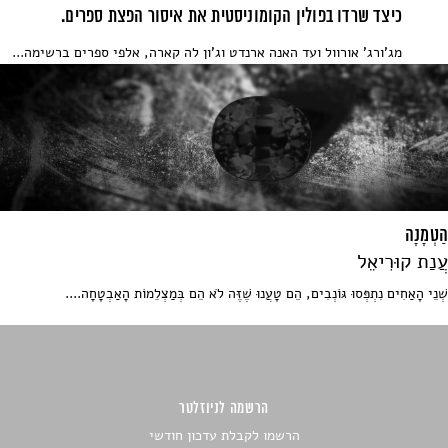
כיצד שרדו בפולין הקומוניסטית את איסור הפצת ספרים.
מג'ורג' אורוול ועד האנה ארנדט וג'ון לה קארה, אלפי ספרים ברשימה...
הַטְמָנָה
עֲנַת קוּרִיאֵל
שְׁנֵי הָאַחִים נִתְפְּסוּ גּוֹנְבִים, הֵם טָעֲנוּ שֶׁזֶּה לֹא הֵם בְּמַצְלֵמוֹת הָאַבְטָחָה....
הרשמה לניוזלטר
הרשמו לקבלת עדכון חודשי