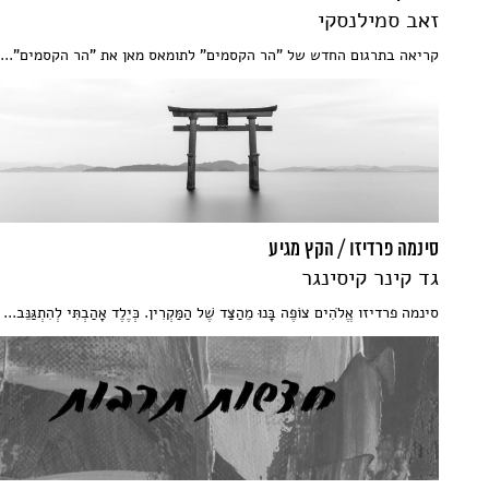
זאב סמילנסקי
קריאה בתרגום החדש של "הר הקסמים" לתומאס מאן את "הר הקסמים"...
סינמה פרדיזו / הקץ מגיע
גד קינר קיסינגר
סינמה פרדיזו אֱלֹהִים צוֹפֶה בָּנוּ מֵהַצַּד שֶׁל הַמַּקְרִין. כְּיֶלֶד אָהַבְתִּי לְהִתְגַּנֵּב...