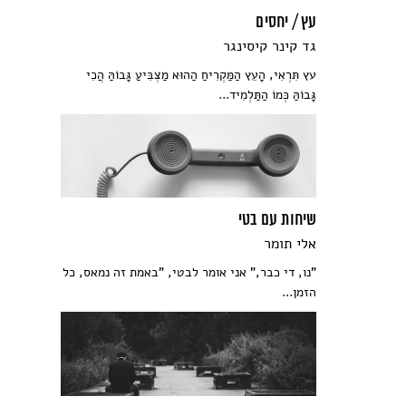
עץ / יחסים
גד קינר קיסינגר
עץ תִּרְאִי, הָעֵץ הַמַּקְרִיחַ הַהוּא מַצְבִּיעַ גָּבוֹהַּ הֲכִי
גָּבוֹהַּ כְּמוֹ הַתַּלְמִיד...
שיחות עם בטי
אלי תומר
"נו, די כבר," אני אומר לבטי, "באמת זה נמאס, כל
הזמן...