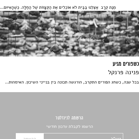
מְנַת קְרָב ​אֶצְלֵנוּ בַּבַּיִת לֹא אוֹכְלִים אֶת הַקְּצָווֹת שֶׁל הַחַלָּה. כְּשֶׁהָאִיּוּם...
כשפורים מגיע
פנינה פרנקל
בכל שנה, כשחג הפורים התקרב, הורגשה תכונה בין בנייני השיכון. האימהות...
הרשמה לניוזלטר
הרשמו לקבלת עדכון חודשי