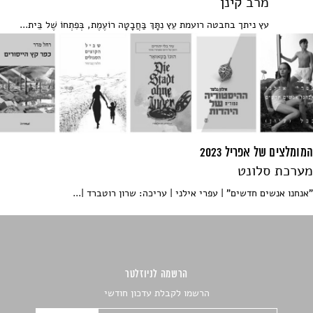
מרב קינן
עץ ניתך בחבטה רועמת עֵץ נִתָּךְ בַּחֲבָטָה רוֹעֶמֶת, בְּפִתְחוֹ שֶׁל בֵּית...
המומלצים של אפריל 2023
מערכת סלונט
"אנחנו אנשים חדשים" | עפרי אילני | עריכה: שרון רוטברד |...
הרשמה לניוזלטר
הרשמו לקבלת עדכון חודשי