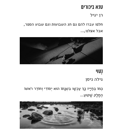
טנא ביכורים
רן יגיל
חלפו עברו להם גם חג השבועות וגם שבוע הספר,
אבל אצלנו,...
נָטוּי
גילה ניסן
כְּמוֹ בְּחַיָּיו כָּךְ עַכְשָׁו בִּשְׁנָתוֹ הוּא יְסוֹדִי וְחוֹדֵר רֹאשׁוֹ
הֶחָלָק שָׁקוּעַ...