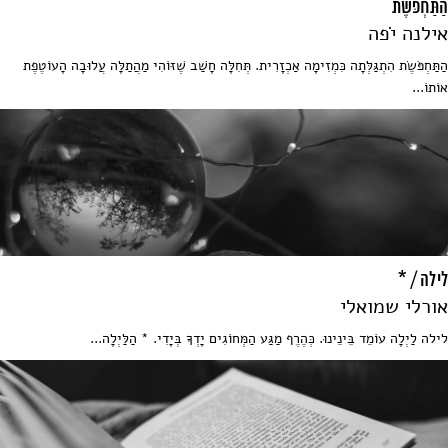
הַתַּחְפֹּשֶׂת
אילנה יֹֹפה
הַתַּחְפֹּשֶׂת הִתְגַּלְּתָה כִּמְזִימָה אַכְזָרִית. תְּחִלָּה חָשַׁב שֶׁזּוֹהִי מַהֲתַלָּה עֲלוּבָה הָעוֹטֶפֶת
אוֹתוֹ...
לילה / *
אורלי שמואלי
לילה לַיְלָה עוֹמֵד בֵּינֵינוּ. כְּהֶרֶף מַגַּע הַמְּחוֹגִים יָדְךָ בְּיָדִי. * הַלַּיְלָה...