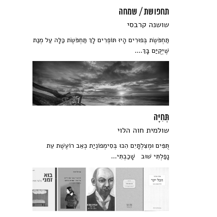
תחפושת / שמחה
שושנה קרבסי
תַּחְפֹּשֶׂת בְּפוּרִים הָיוּ תּוֹפְרִים לָךְ תַּחְפֹּשֶׂת כַּלָּה עַל מְנַת
שֶׁיְּקֻיַּם בָּךְ....
תְּחִיָּה
שולמית חוה הלוי
תֻּפִּים וּמְצִלְתָּיִם הִכּוּ בְּסִימְפוֹנְיַת כְּאֵב רוֹעֶשֶׁת עֵת
נָפַלְתִּי שׁוּב שָׁכַבְתִּי...