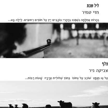
ליל שבת
חזי טמיר
נְהָרוֹת אַחְלָמָה נִשְׁפְּכוּ בְּזָהֳרִי כּוֹכָבִים יַיִן עַל חוֹפִים רְחוּצִים. לַיְלָה בָּא...
צלף
צביקה ניר
עַל גַּג מְנֻפָּץ שׁוֹכֵב עַל גְּחוֹנוֹ בְּתוֹךְ שְׁלוּלִית צְרָכָיו שָׁעוֹת רַבּוֹת...