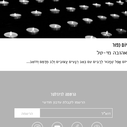
יוֹם כִּפּוּר
אהובה מי-טל
יוֹם אָפֵל שֶׁזָּכוּר לְרַבִּים עִם כְּאֵב רְגָעִים עֲצוּבִים וְלֵב מְדַמֵּם וְדוֹאֵב...
הרשמה לניוזלטר
הרשמו לקבלת עדכון חודשי