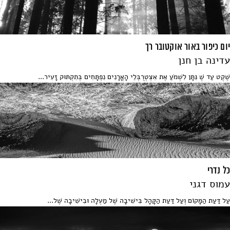
יום כיפור באור אוקטובר רך
עדינה בן חנן
שֶׁקֶט עַד שֶׁ נִּתָּן לִשְׁמֹעַ אֶת אִצְטְרֻבְּלֵי הָאֳרָנִים נִפְתָּחִים בְּתִקְתּוּק זָעִיר...
כל נדרי
עמוס דגני
עַל דַּעַת הַמָּקוֹם וְעַל דַּעַת הַקָּהָל בִּישִׁיבָה שֶׁל מַעְלָה וּבִישִׁיבָה שֶׁל...