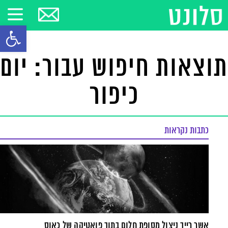
פתח סרגל
תוצאות חיפוש עבור: יום
כיפור
כתבות נקראות
אשר רייך ניצול מסופת חלום בתוך פואטיקה של כאוס