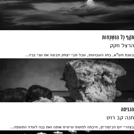
תֹּקֶף כָּל הַנִּשְׁכָּחוֹת
הרצל חקק
בשנת תש"א, בחג השבועות, שכל סבי יצחק חבשה את שני בניו...
הנגיסה
חנה קב רוט
בצהרי יום הכיפורים, חיכתה למטוס שיטיס אותה ואת בנה לשדה התעופה...