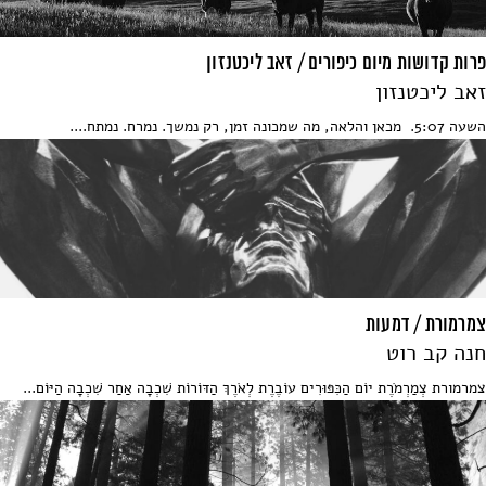
פרות קדושות מיום כיפורים / זאב ליכטנזון
זאב ליכטנזון
השעה 5:07. מכאן והלאה, מה שמכונה זמן, רק נמשך. נמרח. נמתח....
צמרמורת / דמעות
חנה קב רוט
צמרמורת צְמַרְמֹרֶת יוֹם הַכִּפּוּרִים עוֹבֶרֶת לְאֹרֶךְ הַדּוֹרוֹת שִׁכְבָה אַחַר שִׁכְבָה הַיּוֹם...