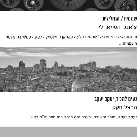
שממית / הגחלילית
צ'אנג-הסייאן לי
תרגמה: גילי חיימוביץ' שממית תְּלוּיָה מֵהַתִּקְרָה מִלְּמַעְלָה לְמַטָּה מַחֲשִׁיבָה עַצְמָהּ
הַשְׂמָמִית...
נעים להכיר, יעקב יעקב
הרצל חקק
יעקב יעקב, סופר ומשורר, בעבר היה מנהל בית ספר ומ"מ ראש...