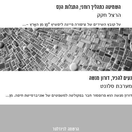
השמיטה כתהליך רוחני, התגלות הנֵס
הרצל חקק
על קובץ השירים של ציפורה פייגה ליפשיץ "מָן מִן האָרץ –...
נעים להכיר, דורון מנשה
מערכת סלונט
דורון מנשה הוא פרופסור חבר בפקולטה למשפטים של אוניברסיטת חיפה. מן...
הרשמה לניוזלטר