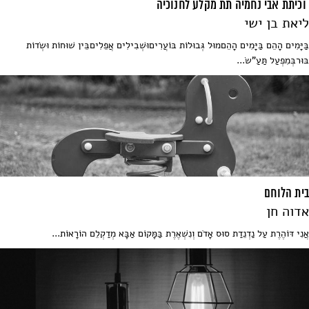
וכיתת אבי נחמיה תת מקלע לחנוכיה
ליאת בן ישי
בַּיָּמִים הָהֵם בַּיָּמִים הָהֵםמוּל גְּבוּלוֹת בּוֹעֲרִיםוּשְׁבִילִים אֲפֵלִיםבֵּין שׁוּחוֹת וּשְׂדוֹת
בּוּרבְּמִפְעַל תַּעַ"שׂ...
בית הלוחם
אדוה חן
אֲנִי דּוֹהֶרֶת עַל נַדְנֵדַת סוּס אָדֹם וְנִשְׁאֶרֶת בַּמָּקוֹם אַבָּא מְדַקְלֵם הוֹרָאוֹת...