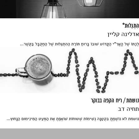
הִתְגַּלוּת*
אדלינה קליין
לֶכְתּוֹ שֶׁל הָאֲרִ"י הַקָּדוֹש שׁוּבוֹ בָּרוּחַ תּוֹרַת הַהִתְגַּלּוּת שֶׁל הַמְקֻבָּל בַּקֶּשֶׁר...
נושמת / ריח הקפה בבוקר
תחיה דב
נושמת לֹא נוֹשֶׁמֶתֱ בִּקְטַנָּה נְשִׁימוֹת שְׁטוּחוֹת שׁוֹאֶפֶתֶ אֶת הַמְּעַט הַמִּינִימוּם הַנָּחוּץ...