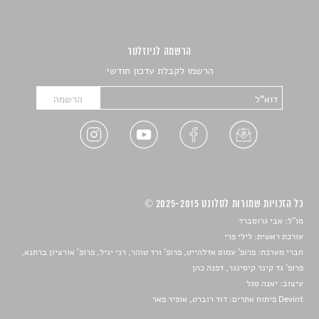
הרשמה לניוזלטר
הרשמו לקבלת עדכון חודשי
כל הזכויות שמורות לסלונט 2025-2015 ©
מו"ל: אבי גרוסברד
עורכת ראשית: לילי פרי
חברי מערכת: פרופ' עמוס אדלהייט, פרופ' ורד טוהר, רני יגיל, פרופ' אורציון ברתנא,
פרופ' גד קינר קיסינגר, דפנה כהן
עיצוב:
יאנה סגל
Devint פיתוח אתרים: דוד רוברט, אופיר פאר