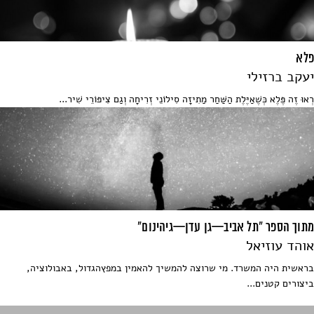
פלא
יעקב ברזילי
רְאוּ זֶה פֶּלֶא כְּשֶׁאַיֶּלֶת הַשַּׁחַר מַתִיזָה סִילוֹנֵי זְרִיחָה וְגַם צִיפּוֹרֵי שִׁיר...
מתוך הספר "תל אביב—גן עדן—גיהינום"
אוהד עוזיאל
בראשית היה המשרד. מי שרוצה להמשיך להאמין במפץהגדול, באבולוציה,
ביצורים קטנים...