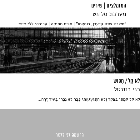
המומלצים | שירים
מערכת סלונט
"חשבנו שזה גן־עדן, כוסאמו" | חגית מסיקה | עריכה: ללי ציפי...
לֹא קַל / חִפּוּשׂ
רני רוזנטל
לֹא קַל קַמְתִּי בַּבֹּקֶר וְלֹא הִתְגַּעְגַּעְתִּי כְּבָר לֹא נָכְרִי בְּעִיר זָרָה...
הרשמה לניוזלטר