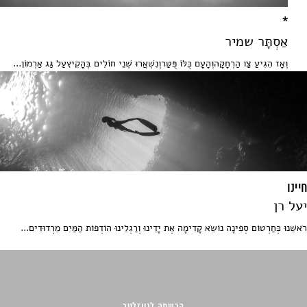
*
אַסְתָּר שמיר
וְאָז הִגִּיעַ צַו הַרְחָקָהוְהָעָם כֻּלּוֹ פֻּטַּרוְנִשְׁאֲרוּ שְׁנֵי חוֹלִים בְּהָקִיץעַל גַּג אַרְמוֹן...
חיינו
יעל רן
רֹאשֵׁנוּ כְּחַרְטוֹם סְפִינָה נוֹשֵׂא קָדִימָה אֶת יָדֵינוּ וְרַגְלֵינוּ הוֹדְפוֹת הַמַּיִם מֵרְדוּדִים...