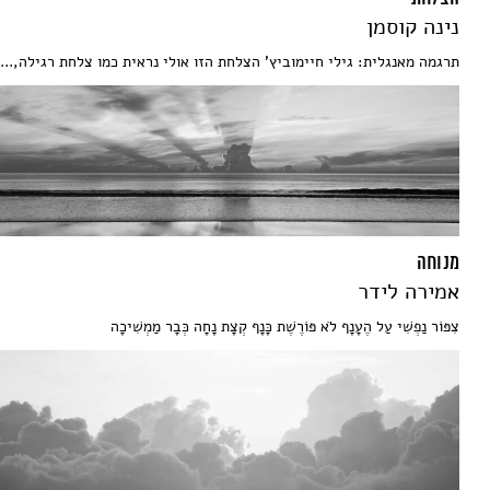
נינה קוסמן
תרגמה מאנגלית: גילי חיימוביץ' הצלחת הזו אולי נראית כמו צלחת רגילה,...
מנוחה
אמירה לידר
צִפּוֹר נַפְשִׁי עַל הֶעָנָף לֹא פּוֹרֶשֶׁת כָּנָף קְצָת נָחָה כְּבָר מַמְשִׁיכָה