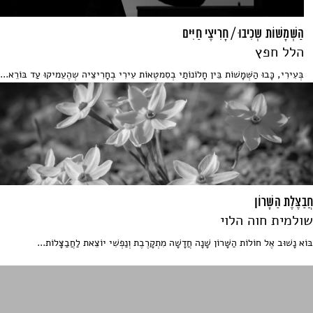
הַשְּׁמָשׁוֹת שְכִיבוּ / חָרִיצֶי חַיִּים
הלל חפץ
בְּעִירִי, כָּבוּ הַשְּׁמָשׁוֹת בֵּין חָלוֹנוֹתַי בְסִמטֶאוֹת עִירִי בְחָרִיצֵיה שְהֶעֵמיקוּ עַד בּוֹרֵא...
חֲבַצֶּלֶת הַשָּׁרוֹן
שולמית חוה הלוי
בּוֹא נָשׁוּב אֶל חוֹלוֹת הַשָּׁרוֹן שָׁנָה חֲדָשָׁה מִתְקָרֶבֶת וְנַפְשִׁי יוֹצֵאת לַחֲבַצָּלוֹת...