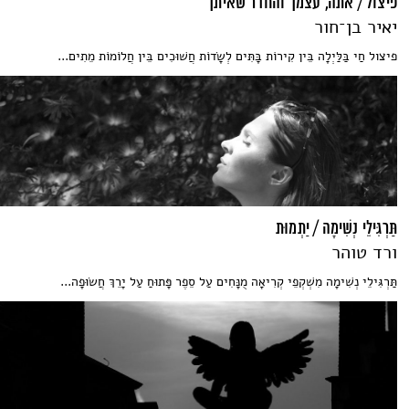
פיצול / אתה, עצמך והחדר שאיתך
יאיר בן־חור
פיצול חַי בַּלַּיְלָה בֵּין קִירוֹת בָּתִּים לְשָׂדוֹת חֲשׁוּכִים בֵּין חֲלוֹמוֹת מֵתִים...
תַּרְגִּילֵי נְשִׁימָה / יַתְמוּת
ורד טוהר
תַּרְגִּילֵי נְשִׁימָה מִשְׁקְפֵי קְרִיאָה מֻנָּחִים עַל סֵפֶר פָּתוּחַ עַל יָרֵךְ חֲשׂוּפָה...