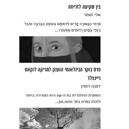
בין שקיעה לזריחה
אלי תומר
פִּרְחֵי הַ­גָּאוּרָה קָדִים לִדְמוּתָם בְּעוֹמֶק הַבְּרֵכָה טוֹבֵל
רַגְלַי בְּמַיִם רְדוּמִים מִתְעוֹרֵר...
פרס בוקר הבינלאומי הוענק למריקה לוקאס
ריינפלד
דפנה רופין
הסופרת ההולנדית בת ה-29 היא הצעירה ביותר
לזכות בפרס בסך 50,000...