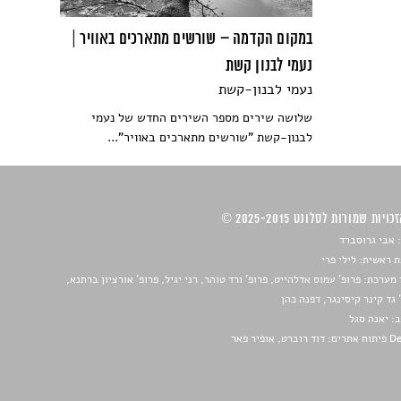
במקום הקדמה – שורשים מתארכים באוויר |
נעמי לבנון קשת
נעמי לבנון-קשת
שלושה שירים מספר השירים החדש של נעמי
לבנון-קשת "שורשים מתארכים באוויר"...
ויות שמורות לסלונט 2025-2015 ©
 אבי גרוסברד
 ראשית: לילי פרי
מערכת: פרופ' עמוס אדלהייט, פרופ' ורד טוהר, רני יגיל, פרופ' אורציון ברתנא,
 גד קינר קיסינגר, דפנה כהן
ב:
יאנה סגל
ברט, אופיר פאר