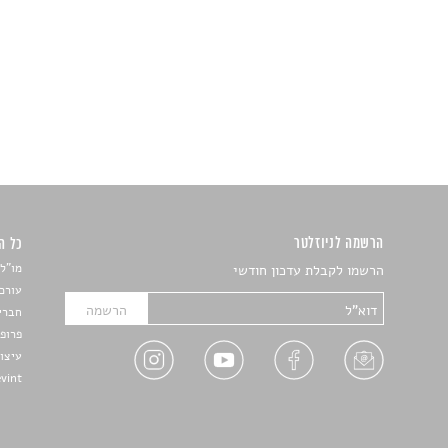
הרשמה לניוזלטר
כל הזכ
מו"ל:
הרשמו לקבלת עדכון חודשי
עורכת
חברי 
פרופ'
עיצו
Devint פיתוח אתרים: דוד רו