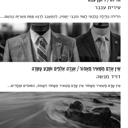
עירית ענבר
הלילה הַלַּיְלָה הָלַכְתִּי לָצוּד כּוֹכְבֵי יַסְמִין, לְהִתְעַכֵּב לְרֶגַע תַּחַת מִטְרִיַּת הַבֹּשֶׂם....
אֵין אָדָם מַשְׁאִיר מֵאָחוֹר / אַגָּדָה אַלְפַּיִם וּשְׁבַע עֶשְׂרֶה
דויד מנשה
אֵין אָדָם מַשְׁאִיר מֵאָחוֹר אֵין אָדָם מַשְׁאִיר מֵאָחוֹר דְּאָגוֹת, הִסּוּסִים וּפְחָדִים...