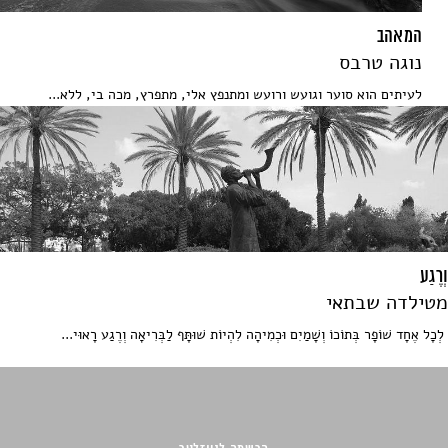
המאהב
נוגה טרבס
לעיתים הוא סוער וגועש ורועש ומתנפץ אלי, מתפרץ, מכה בי, ללא...
וְרֶגַע
מטילדה שבתאי
לְכָל אֶחָד שׁוֹפָר בְּתוֹכוֹ וְשָׁמַיִם וּכְמִיהָה לִהְיוֹת שׁוּתָּף לַבְּרִיאָה וְרֶגַע רָאוּי...