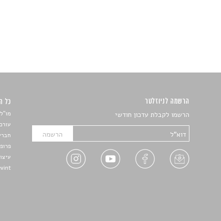
הרשמה לניוזלטר
כל הזכ
מו"ל:
הרשמו לקבלת עדכון חודשי
עורכת
חברי 
פרופ'
עיצו
Devint פיתוח אתרים: דוד רו