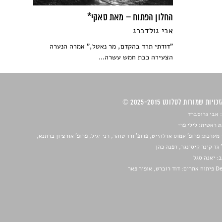
החלון הפתוח – מאת סאקי*
אבי גולדברג
"דודתי תרד בהקדם, מר נאטל," אמרה הנערה
הצעירה כבת חמש עשרה...
ויות שמורות לסלונט 2025-2015 ©
 אבי גרוסברד
 ראשית: לילי פרי
מערכת: פרופ' עמוס אדלהייט, פרופ' ורד טוהר, רני יגיל, פרופ' אורציון ברתנא,
 גד קינר קיסינגר, דפנה כהן
ב:
יאנה סגל
ברט, אופיר פאר