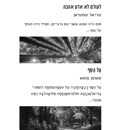
לעולם לא אדע אהבה
שריאל שמשיאן
תום היה שונא שאני עם גרביים, תמיד היה מגחך
על גופי...
עַל הַסַּף
סאוסן מוסא
עַל הַסַּף רָבְצָהסָגרָה עַל עצְמָהּצוֹתְתָה לְסִפּוּרֵי
בַּדִּיםלְאַכְזָבַת חוֹלְמִיםאַנְחָתָהּ פְּלוּטָהלִבָּהּ רֻפַּט
מִנֵּטֶל...