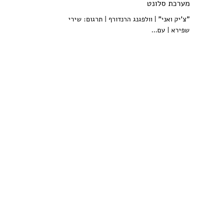
מערכת סלונט
"צ'יק ואני" | וולפגנג הרנדורף | תרגום: שירי
שפירא | עם...