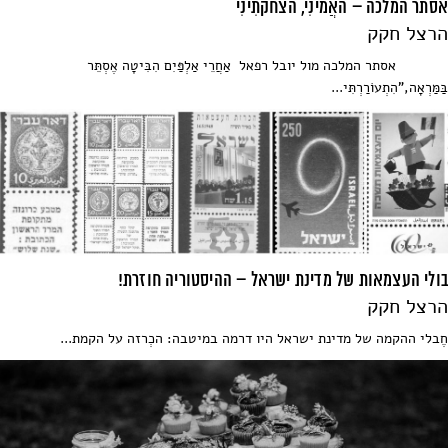
אסתר המלכה – האֲמינִי, הצחקתִינִי
הרצל חקק
אסתר המלכה מול יובל רפאל אַחֲרֵי אַלְפַּיִם הִבִּיטָה אֶסְתֵּר
בַּמַּרְאָה,"הִתְעוֹרַרְתִּי...
בולי העצמאות של מדינת ישראל – ההיסטוריה חוזרת!
הרצל חקק
חֶבלי ההקמה של מדינת ישראל היו דרמה במיטבה: הכְרזה על הקמת...