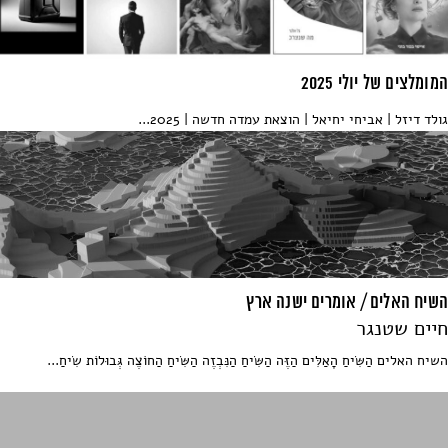
המומלצים של יולי 2025
גולד דיזל | אביחי יחיאל | הוצאת עמדה חדשה | 2025...
השיח האלים / אומרים ישנה ארץ
חיים שטנגר
השיח האלים הַשִּׂיחַ הָאַלִּים הַזֶּה הַשִּׂיחַ הַנִּבְזֶה הַשִּׂיחַ הַחוֹצֶה גְּבוּלוֹת שִׂיחַ...