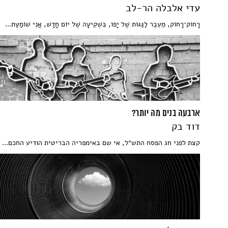
עדי אלבלה הר-לב
רָחוֹק־רָחוֹק, מֵעֵבֶר לַגַּגּוֹת שֶׁל יָפוֹ, בִּשְׁקִיעָה שֶׁל יוֹם חָדָשׁ, אֲנִי שׁוֹמַעַת...
ארבעה בנים מה יותר?
דוד בק
קצת לפני חג הפסח התש״ל, אי שם באימפריה הבריטית הודיע החכם...