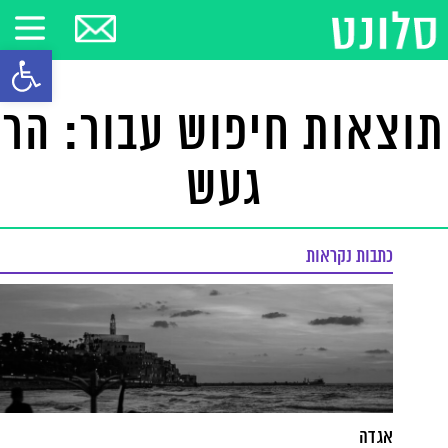
פתח סרגל
תוצאות חיפוש עבור: הר
געש
כתבות נקראות
אגדה