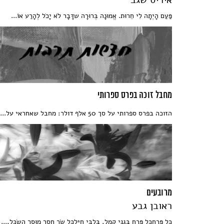
פַּעַם הָיְתָה לִי חֵרוּת. אֱמוּנָה בְּרוּרָה שדָּבָר לֹא יָכֹל לְהָרַע אוֹ...
מחבל זוכה בפרס ספרותי
הזוכה בפרס ספרותי על סך 50 אלף דולר: מחבל שאחראי על...
מרובעים
ראובן גבע
כָּל פֶּרַחכָּל פֶּרַח בְּגַנִּי קָמֵל, בְּלִבִּי חַיָּלכָּל שַׂר חֲסַר מוּסַר הַשְׂכֵּל,...