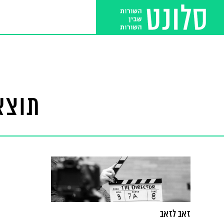
תוצא
זאב לזאב