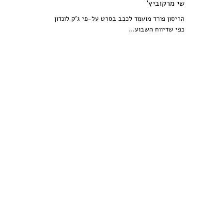
שי מרקוביץ'
הריסון פורד מועמד לככב בסרט על-פי ג'ק לונדון
כפי שדיווח השבוע...