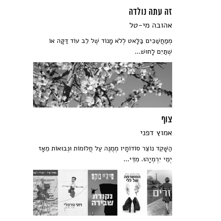
זה עתה נולדה
אהובה מי-טל
מְמַחֲשַׁכִּים בַּלָּאט לְלֹא מָנוֹד שֶׁל לֵב עוֹד דַּקָּה אוֹ
שְׁתַּיִם לָחוּשׁ...
צוף
אמוץ דפני
הַשָּׁקֵד נוֹצֵר סוֹדוֹתָיו מְמֻנֶּה עַל חֲלוֹמוֹת וּנְבוּאוֹת מֵאָז
יְמֵי יִרְמְיָהוּ. מִדֵּי...