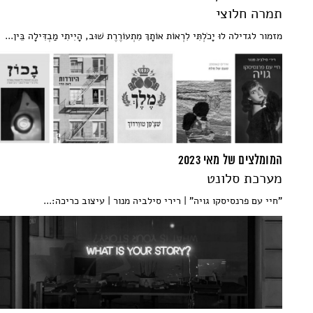
תמרה חלוצי
מזמור לגדילה לוּ יָכֹלְתִּי לִרְאוֹת אוֹתָךְ מִתְעוֹרֶרֶת שׁוּב, הָיִיתִי מַבְדִּילָה בֵּין...
המומלצים של מאי 2023
מערכת סלונט
"חיי עם פרנסיסקו גויה" | רירי סילביה מנור | עיצוב כריכה:...