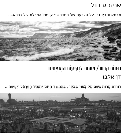
שרית גרדוול
סבתא וסבא גרו על הגבעה של המדרשייה, מול המכלת של גברא....
רוּחוֹת קָרוֹת / מִתַּחַת לִרְקִיעוֹת הַמְּנַצְּחִים
דן אלבו
רוּחוֹת קָרוֹת גֶּשֶׁם קַל צָפוּי בַּבֹּקֶר, בְּהֶמְשֵׁךְ הַיּוֹם יִתְפַּזֵּר הָעֲרָפֶל וְיֵעָשֶׂה...