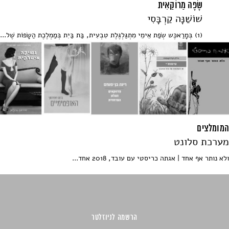
שָׂפָה מַרוֹקַאִית
שׁוֹשַׁנָּה קַרְבָּסִי
(1) בְּמָרַאכֶּש שְׂפַת אֵימֵי מִתְגַּלְגֶּלֶת טִבְעִית, בַּת בַּיִת בְּמַמְלֶכֶת הַשָׂפוֹת שֶׁל...
המומלצים
מערכת סלונט
ולא נותר אף אחד | אגתה כריסטי עם עובד, 2018 אחד...
הרשמה לניוזלטר