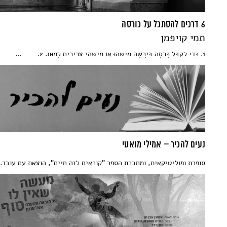
6 דרכים להסתכל על כורסה
תמי קויפמן
1. כְּדֵי לְקַבֵּל כֻּרְסָה בִּירֻשָּׁה מִישֶׁהוּ אוֹ מִישֶׁהִי צְרִיכִים לָמוּת. 2. ...
נעים להכיר – אמילי מואטי
סופרת ופוליטיקאית, ומחברת הספר "קוראים לזה חיים", הוצאת עם עובד.