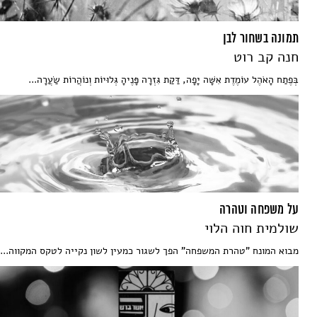
תמונה בשחור לבן
חנה קב רוט
בְּפֶתַח הָאֹהֶל עוֹמֶדֶת אִשָּׁה יָפָה, דַּקַת גִּזְרָה פָּנֶיהָ גְּלוּיוֹת וְנוֹהֲרוֹת שַׂעֲרָה...
על משפחה וטהרה
שולמית חוה הלוי
מבוא המונח "טהרת המשפחה" הפך לשגור כמעין לשון נקייה לטקס המקווה...