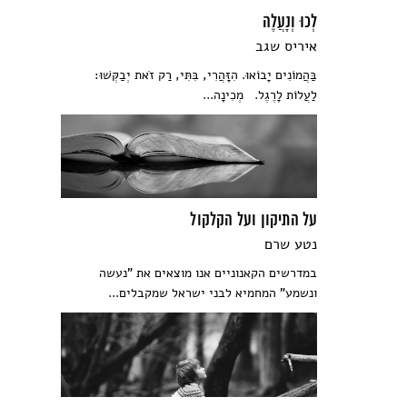
לְכוּ וְנָעֲלֶה
איריס שגב
בַּהֲמוֹנִים יָבוֹאוּ. הִזָּהֲרִי, בִּתִּי, רַק זֹאת יְבַקְּשׁוּ:
לַעֲלוֹת לָרֶגֶל. מְכִינָה...
על התיקון ועל הקלקול
נטע שרם
במדרשים הקאנוניים אנו מוצאים את "נעשה
ונשמע" המחמיא לבני ישראל שמקבלים...